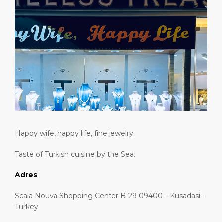
Günübirlik Rotalar
Lokasyon
Medya Merkezi
LİMAN
Özel İpuçları
Sağlık, Güvenlik ve Çevre
İletişim
HAKKIMIZDA
Alışveriş ve Yemek
Feribot
DESTİNASYON
Happy wife, happy life, fine jewelry.
Taste of Turkish cuisine by the Sea.
Adres
Scala Nouva Shopping Center B-29 09400 – Kusadasi –
Turkey