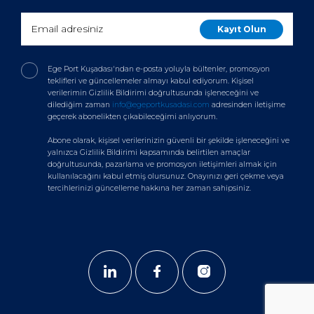
Ege Port Kuşadası'ndan e-posta yoluyla bültenler, promosyon
teklifleri ve güncellemeler almayı kabul ediyorum. Kişisel
verilerimin Gizlilik Bildirimi doğrultusunda işleneceğini ve
dilediğim zaman
info@egeportkusadasi.com
adresinden iletişime
geçerek abonelikten çıkabileceğimi anlıyorum.
Abone olarak, kişisel verilerinizin güvenli bir şekilde işleneceğini ve
yalnızca Gizlilik Bildirimi kapsamında belirtilen amaçlar
doğrultusunda, pazarlama ve promosyon iletişimleri almak için
kullanılacağını kabul etmiş olursunuz. Onayınızı geri çekme veya
tercihlerinizi güncelleme hakkına her zaman sahipsiniz.