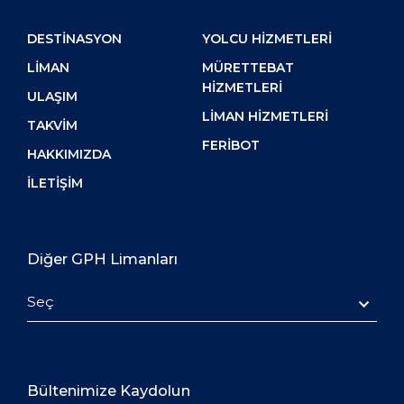
DESTİNASYON
YOLCU HIZMETLERI
LIMAN
MÜRETTEBAT
HIZMETLERI
ULAŞIM
LIMAN HIZMETLERI
TAKVIM
FERIBOT
HAKKIMIZDA
İLETIŞIM
Diğer GPH Limanları
Seç
Bültenimize Kaydolun