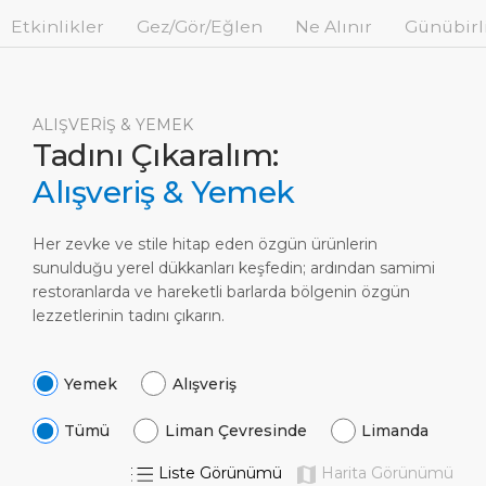
Günübirlik Rotalar
Lokasyon
Medya Merkezi
Etkinlikler
Gez/Gör/Eğlen
Ne Alınır
Günübirli
LİMAN
Özel İpuçları
Sağlık, Güvenlik ve Çevre
İletişim
HAKKIMIZDA
Alışveriş ve Yemek
Feribot
ALIŞVERİŞ & YEMEK
Tadını Çıkaralım:
DESTİNASYON
Alışveriş & Yemek
Her zevke ve stile hitap eden özgün ürünlerin
sunulduğu yerel dükkanları keşfedin; ardından samimi
restoranlarda ve hareketli barlarda bölgenin özgün
lezzetlerinin tadını çıkarın.
Yemek
Alışveriş
Tümü
Liman Çevresinde
Limanda
Liste Görünümü
Harita Görünümü