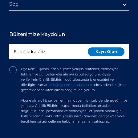
Seç
Bültenimize Kaydolun
Ege Port Kuşadası'ndan e-posta yoluyla bültenler, promosyon
teklifleri ve güncellemeler almayı kabul ediyorum. Kişisel
verilerimin Gizlilik Bildirimi doğrultusunda işleneceğini ve
dilediğim zaman
info@egeportkusadasi.com
adresinden iletişime
geçerek abonelikten çıkabileceğimi anlıyorum.
Abone olarak, kişisel verilerinizin güvenli bir şekilde işleneceğini ve
yalnızca Gizlilik Bildirimi kapsamında belirtilen amaçlar
doğrultusunda, pazarlama ve promosyon iletişimleri almak için
kullanılacağını kabul etmiş olursunuz. Onayınızı geri çekme veya
tercihlerinizi güncelleme hakkına her zaman sahipsiniz.