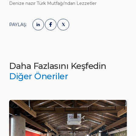
Denize nazır Türk Mutfağı’ndan Lezzetler
Günübirlik Rotalar
Lokasyon
Medya Merkezi
LİMAN
Özel İpuçları
Sağlık, Güvenlik ve Çevre
İletişim
PAYLAŞ:
HAKKIMIZDA
Alışveriş ve Yemek
Feribot
DESTİNASYON
Daha Fazlasını Keşfedin
Diğer Öneriler