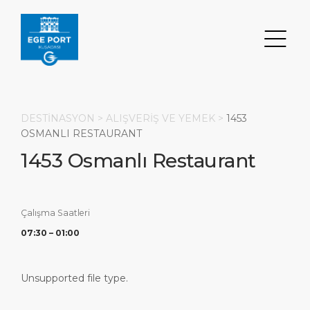
DESTİNASYON >
ALIŞVERİŞ VE YEMEK
>
1453
OSMANLI RESTAURANT
1453 Osmanlı Restaurant
Ara
DESTINASYON
LIMAN
ULAŞIM
HAKKIMIZDA
Çalışma Saatleri
Etkinlikler
Liman Bilgileri
Ulaşım
Hakkımızda
07:30 – 01:00
Gez/Gör/Eğlen
İstatistik
Otopark
Sosyal Sorumluluk
Unsupported file type.
ANASAYFA
Ne Alınır
Servisler
Bizimle Çalışın