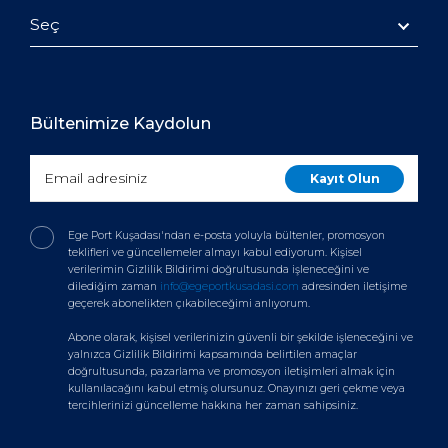
Seç
Bültenimize Kaydolun
Ege Port Kuşadası'ndan e-posta yoluyla bültenler, promosyon
teklifleri ve güncellemeler almayı kabul ediyorum. Kişisel
verilerimin Gizlilik Bildirimi doğrultusunda işleneceğini ve
dilediğim zaman
info@egeportkusadasi.com
adresinden iletişime
geçerek abonelikten çıkabileceğimi anlıyorum.
Abone olarak, kişisel verilerinizin güvenli bir şekilde işleneceğini ve
yalnızca Gizlilik Bildirimi kapsamında belirtilen amaçlar
doğrultusunda, pazarlama ve promosyon iletişimleri almak için
kullanılacağını kabul etmiş olursunuz. Onayınızı geri çekme veya
tercihlerinizi güncelleme hakkına her zaman sahipsiniz.