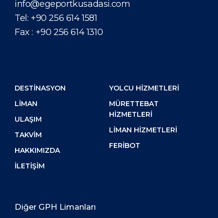
info@egeportkusadasi.com
Tel:
+90 256 614 1581
Fax :
+90 256 614 1310
DESTİNASYON
YOLCU HIZMETLERI
LIMAN
MÜRETTEBAT
HIZMETLERI
ULAŞIM
LIMAN HIZMETLERI
TAKVIM
FERIBOT
HAKKIMIZDA
İLETIŞIM
Diğer GPH Limanları