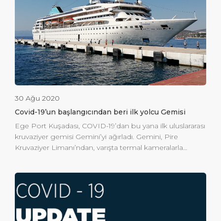
Müdürlüğü) ilgililerinin katılımıyla bir toplantı
gerçekleştirildi. Türkiye) ve toplantıda özetle, gemilerin
ülkemize girişinde herhangi bir kısıtlama olmadığı
belirtildi; Tüm gemi yolcularının limanlarımıza giriş
yapmaları için olumsuz PCR test sonuçları ve tıbbi
beyanlar talep edilerek yapılacak […]
30 Ağu 2020
Covid-19’un başlangıcından beri ilk yolcu Gemisi
Ege Port Kuşadası, COVID-19’dan bu yana ilk uluslararası
kruvaziyer gemisi Gemini’yi ağırladı. Gemini, Pire
Kruvaziyer Limanı’ndan, varışta termal kameralarla
taranan 45 personeli ile birlikte, Ege Limanı Kuşadası
terminalinde Türkiye Sınır ve Kıyı Sağlığı Genel
Müdürlüğü tarafından sağlık kontrollerinden geçti.
Global Ports Holding East Med Bölge Direktörü ve Ege
Port Kuşadası Genel Müdürü Aziz Güngör, dünyayı
etkileyen ve kruvaziyer turizminin dünya çapında