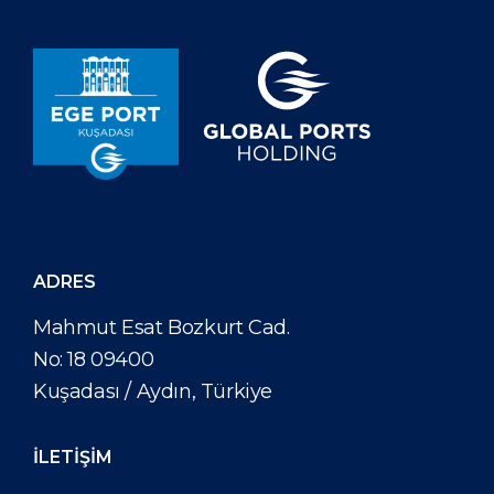
barınma, güvenlik, temiz su temini, atık toplama, yolcu
terminal hizmetleri ve limanı ziyaret eden yolcu
gemilerine ve feribotlara dalış ve yakıt ikmal hizmetlerini
içeriyordu. Kuşadası’nın turistler için cazibesinin büyük
bir kısmı, Efes antik kentine yakınlığıdır. 2011 yılında
tamamlanan geliştirme çalışmaları sayesinde Oasis sınıfı
en büyük gemileri bile […]
ADRES
Mahmut Esat Bozkurt Cad.
No: 18 09400
Kuşadası / Aydın, Türkiye
İLETİŞİM