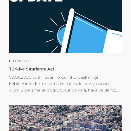
duraklamasına neden olan Covid-19 Pandemi
döneminin ardından ilk uluslararası kruvaziyer gemisi
Gemini olduğunu belirtti. Ege Port Kuşadası’nda
ağırlandı. Ege Limanı Kuşadası’na gelen kruvaziyer
gemisi ve mürettebatı için Sağlık Bakanlığımızın
koordinasyonunda devam eden Covid-19 nedeniyle
gerekli tüm önlemleri aldık. Limanımız WTTC […]
11 Haz 2020
Türkiye Sınırlarını Açtı
09.06.2020 tarihi itibari ile Cumhurbaşkanlığı
Kabinesinde koronavirüs ile mücadelede yaşanan
olumlu gelişmeler doğrultusunda kara, hava ve deniz
hudut kapılarından ülkemize giren yabancı uyrukluların
ve vatandaşlarımızın ülkemizden çıkışları konuları
değerlendirildi. . Bu içerikte; 1. Covid-19 salgını ile
mücadele ve Türk vatandaşları ile yabancı uyrukluların
hava, kara ve deniz yoluyla İran’a giren / çıkan yolculara
giriş / çıkışlarını düzenleyen Bakanlığımız tarafından