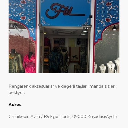
Günübirlik Rotalar
Lokasyon
Medya Merkezi
LİMAN
Özel İpuçları
Sağlık, Güvenlik ve Çevre
İletişim
HAKKIMIZDA
Alışveriş ve Yemek
Feribot
DESTİNASYON
Rengarenk aksesuarlar ve değerli taşlar limanda sizleri
bekliyor.
Adres
Camikebir, Avm / B5 Ege Ports, 09000 Kuşadası/Aydın