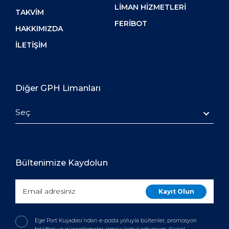
LIMAN HIZMETLERI
TAKVIM
FERIBOT
HAKKIMIZDA
İLETIŞIM
Diğer GPH Limanları
Seç
Bültenimize Kaydolun
Ege Port Kuşadası'ndan e-posta yoluyla bültenler, promosyon