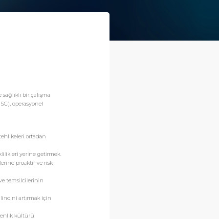
 sağlıklı bir çalışma
İSG), operasyonel
tehlikeleri ortadan
ilikleri yerine getirmek.
erine proaktif ve risk
ve temsilcilerinin
lincini artırmak için
enlik kültürü