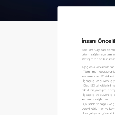
İnsanı Önceli
Ege Port Kuşadası olarak,
ortamı sağlamaya tam anl
stratejimizin ve kurums
Aşağıdaki konularda ta
• Tüm liman operasyonları
kaldırmak ve İSG riskleri
• İş sağlığı ve güvenliği
• Olası İSG tehditlerini 
odaklı bir yaklaşımı ente
• İş sağlığı ve güvenliği
katılımını sağlamak.
• Çalışanların sağlık ve 
gerekli eğitimleri ve kay
• Her çalışanın güvenli