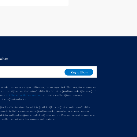
olun
sı'ndan e-posta yoluyla bültenler, promosyon teklifleri ve güncellemeler
iyorum. Kişisel verilerimin Gizlilik Bildirimi doğrultusunda işleneceğini
aman
info@egeportkusadasi.com
adresinden iletişime geçerek
abileceğimi anlıyorum.
şisel verilerinizin güvenli bir şekilde işleneceğini ve yalnızca Gizlilik
amında belirtilen amaçlar doğrultusunda, pazarlama ve promosyon
ak için kullanılacağını kabul etmiş olursunuz. Onayınızı geri çekme veya
güncelleme hakkına her zaman sahipsiniz.