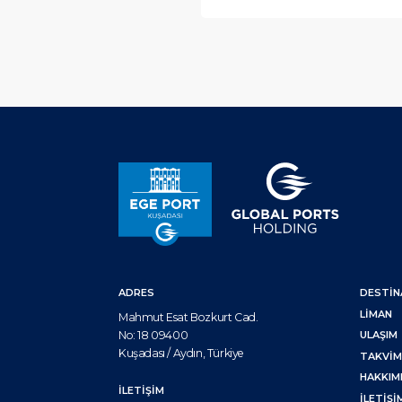
ADRES
DESTİ
LIMAN
Mahmut Esat Bozkurt Cad.
No: 18 09400
ULAŞIM
Kuşadası / Aydın, Türkiye
TAKVI
HAKKIM
İLETİŞİM
İLETIŞI