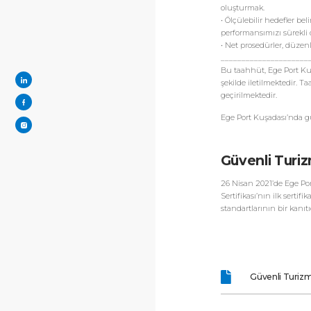
oluşturmak.
• Ölçülebilir hedefler b
performansımızı sürekli o
• Net prosedürler, düzenl
_____________________
Bu taahhüt, Ege Port Kuş
şekilde iletilmektedir. 
geçirilmektedir.
Ege Port Kuşadası’nda gü
Güvenli Turiz
26 Nisan 2021’de Ege Po
Sertifikası’nın ilk serti
standartlarının bir kanıtı
Güvenli Turizm 