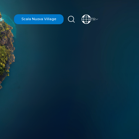
S
Scala Nuova Village
TR
ON