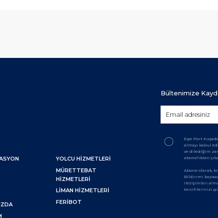
Bültenimize Kayd
Ege Port Kuşada
almayı kabul ed
ve dilediğim z
abonelikten çık
NASYON
YOLCU HIZMETLERI
MÜRETTEBAT
Abone olarak, ki
Bildirimi kaps
HIZMETLERI
iletişimleri alm
tercihlerinizi 
LIMAN HIZMETLERI
M
FERIBOT
IZDA
M