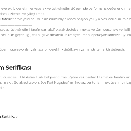
elirleyerek, iç denetimler yaparak ve üst yönetim düzeyinde performans değerlendirmele
larak izlemek ve iyileştirmek.
i tatbikatlar ve yerel acil durum birimleriyle koordinasyon yoluyla olası acil durumlara 
___________________
adası üst yönetimi tarafından aktif olarak desteklenmekte ve tüm personele ve ilgili 
Taahhüdün geçerliliği, etkinliği ve dinamik kruvaziyer limanı operasyonlarımızla uy
venli operasyonlar yalnızca bir gereklilik değil, aynı zamanda temel bir değerdir.
m Serifikası
rt Kuşadası, TÜV Astria Türk Belgelendirme Eğitim ve Gözetim Hizmetleri tarafından
fikasını aldı. Bu akreditasyon, Ege Port Kuşadası’nın kruvaziyer turizmine güvenli bir ba
dır.
Sertifikası