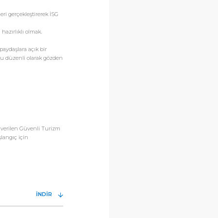
ri gerçekleştirerek İSG
hazırlıklı olmak.
paydaşlara açık bir
umu düzenli olarak gözden
 verilen Güvenli Turizm
şlangıç için
İNDİR