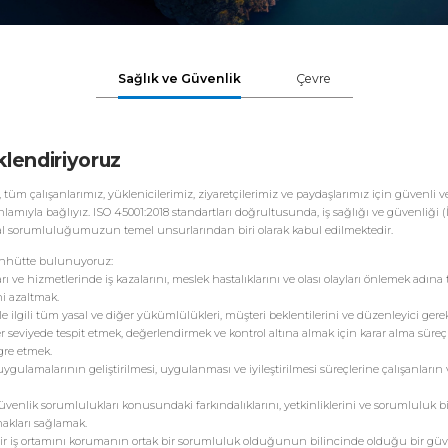
Sağlık ve Güvenlik
Çevre
klendiriyoruz
 tüm çalışanlarımız, yüklenicilerimiz, ziyaretçilerimiz ve paydaşlarımız için güvenli ve
amıyla bağlıyız. ISO 45001:2018 standartları doğrultusunda, iş sağlığı ve güvenliği (
al sorumluluğumuzun temel unsurlarından biri olarak kabul edilmektedir.
ahhütte bulunuyoruz:
 ve hizmetlerinde iş kazalarını, meslek hastalıklarını ve olası olayları önlemek adına 
ni azaltmak.
yle ilgili tüm yasal ve diğer yükümlülükleri, müşteri beklentilerini ve düzenleyici gerekl
her seviyede tespit etmek, değerlendirmek ve kontrol altına almak için karar alma süreçl
gre etmek.
 uygulamalarının geliştirilmesi, uygulanması ve iyileştirilmesi süreçlerine çalışanların 
güvenlik sorumlulukları konusundaki farkındalıklarını, yetkinliklerini ve sorumluluk bi
nakları sağlamak.
 bir iş ortamını korumanın ortak bir sorumluluk olduğunun bilincinde olduğu bir güv