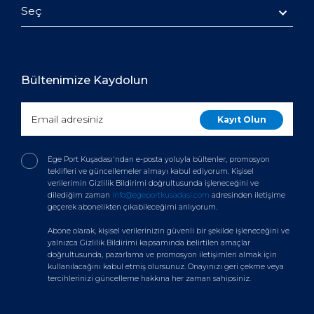
Seç
Bültenimize Kaydolun
Ege Port Kuşadası'ndan e-posta yoluyla bültenler, promosyon
teklifleri ve güncellemeler almayı kabul ediyorum. Kişisel
verilerimin Gizlilik Bildirimi doğrultusunda işleneceğini ve
dilediğim zaman
info@egeportkusadasi.com
adresinden iletişime
geçerek abonelikten çıkabileceğimi anlıyorum.
Abone olarak, kişisel verilerinizin güvenli bir şekilde işleneceğini ve
yalnızca Gizlilik Bildirimi kapsamında belirtilen amaçlar
doğrultusunda, pazarlama ve promosyon iletişimleri almak için
kullanılacağını kabul etmiş olursunuz. Onayınızı geri çekme veya
tercihlerinizi güncelleme hakkına her zaman sahipsiniz.