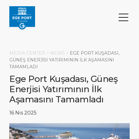
MEDIA CENTER >
NEWS
>
EGE PORT KUŞADASI,
GÜNEŞ ENERJISI YATIRIMININ İLK AŞAMASINI
TAMAMLADI
Ara
Ege Port Kuşadası, Güneş
Enerjisi Yatırımının İlk
DESTINASYON
LIMAN
ULAŞIM
HAKKIMIZDA
Aşamasını Tamamladı
Etkinlikler
Liman Bilgileri
Ulaşım
Hakkımızda
16 Nis 2025
Gez/Gör/Eğlen
İstatistik
Otopark
Sosyal Sorumluluk
ANASAYFA
Ne Alınır
Servisler
Bizimle Çalışın