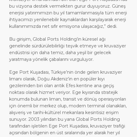
bu vizyona destek vermekten gurur duyuyoruz. Güneş
enerjisi yatırımımızın bu yıl tamamlanmasıyla tüm enerji
ihtiyacımızı yenilenebilir kaynaklardan karşılayarak enerji
kullanımımızda net sıfır emisyona ulaşacağız,” dedi.
Bu girişim, Global Ports Holding’in küresel ağı
genelinde sürdürülebilirliği teşvik etmeye ve kruvaziyer
endüstrisi için daha temiz, daha yeşil bir gelecek
yaratmaya yönelik çabalarını vurguluyor.
Ege Port Kuşadası, Türkiye’nin önde gelen kruvaziyer
limanı olarak, Doğu Akdeniz’in en popüler kıyı
gezilerinden biri olan antik Efes kentine ana geçiş
noktası olarak hizmet veriyor. Ege kıyısında stratejik
konumda bulunan liman, transit ve dönüş operasyonları
için önemli bir merkez olup, modern terminal olanakları,
alışveriş ve tarihi-kültürel mekanlara kesintisiz erişim
sunuyor. 2003 yılından bu yana Global Ports Holding
tarafından işletilen Ege Port Kuşadası, kruvaziyer trafiği
açısından bölgenin en üst sıralarında yer alarak her yıl