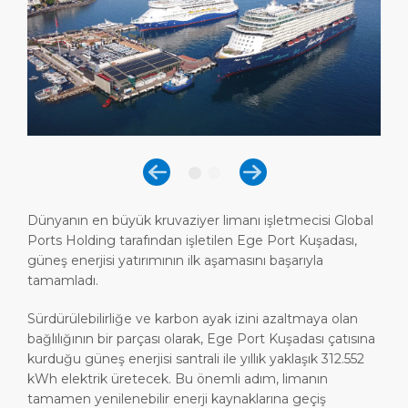
Günübirlik Rotalar
Lokasyon
Medya Merkezi
LİMAN
Özel İpuçları
Sağlık, Güvenlik ve Çevre
İletişim
HAKKIMIZDA
Alışveriş ve Yemek
Feribot
DESTİNASYON
Dünyanın en büyük kruvaziyer limanı işletmecisi Global
Ports Holding tarafından işletilen Ege Port Kuşadası,
güneş enerjisi yatırımının ilk aşamasını başarıyla
tamamladı.
Sürdürülebilirliğe ve karbon ayak izini azaltmaya olan
bağlılığının bir parçası olarak, Ege Port Kuşadası çatısına
kurduğu güneş enerjisi santrali ile yıllık yaklaşık 312.552
kWh elektrik üretecek. Bu önemli adım, limanın
tamamen yenilenebilir enerji kaynaklarına geçiş