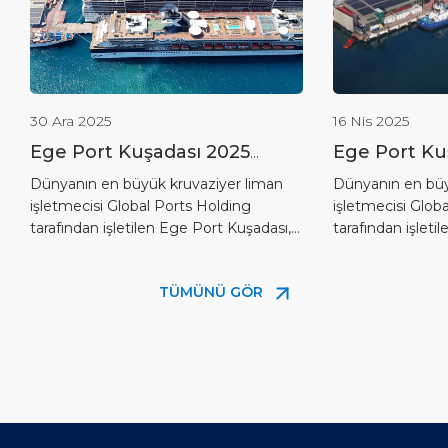
30 Ara 2025
16 Nis 2025
Ege Port Kuşadası 2025
Ege Port Ku
kruvaziyer sezonunu lider
Enerjisi Yatı
Dünyanın en büyük kruvaziyer liman
Dünyanın en büy
işletmecisi Global Ports Holding
işletmecisi Glob
olarak kapattı
Aşamasını 
tarafından işletilen Ege Port Kuşadası,
tarafından işleti
2025 kruvaziyer sezonunu rekor sefer
güneş enerjisi ya
ve yolcu sayılarıyla tamamladı.
başarıyla tamamla
TÜMÜNÜ GÖR
Türkiye’de en fazla kruvaziyer gemi
ve karbon ayak i
uğrağına ve yolcu trafiğine sahip liman
bağlılığının bir p
olan Ege Port Kuşadası, 29 Aralık 2025
Kuşadası çatısı
itibarıyla 617 kruvaziyer seferi ve
enerjisi santrali i
995.303 kruvaziyer yolcuya ulaşırken;
kWh elektrik ür
aynı dönemde 1016 feribot seferi […]
adım, limanın t
enerji kaynakları