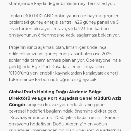
stratejisinde kayda değer bir ilerlemeyi temsil ediyor.
Toplam 300.000 ABD doları yatırım ile hayata geçirilen
çatılardaki güneş enerjisi santrali 426 güneş paneli ve 5
invertörden oluşuyor. Tesisin, yılda 223 ton karbon
emisyonunun önlenmesine katkı sağlaması bekleniyor.
Projenin ikinci aşaması olan, liman içerisinde inşa
edilecek arazi tipi güneş enerjisi santralinin ise 2025
sonlarında tamamlanması planlanıyor. Operasyonel hale
geldiğinde Ege Port Kuşadası, enerji ihtiyacının
%100’ünü yenilenebilir kaynaklardan karşılayarak enerji
tüketiminde karbon nötrlüğünü sağlayacak.
Global Ports Holding Doğu Akdeniz Bölge
Direktörü ve Ege Port Kuşadası Genel Müdürü Aziz
Güngör
, projenin kruvaziyer endüstrisinin genel
çevresel hedefleri bağlamındaki önemine dikkat çekti.
“Kruvaziyer endüstrisi, 2050 yılına kadar net sıfır karbon
emisyonu hedefliyor. Doğu Akdeniz’in en yoğun
kruvaziyer limanlarından biri olan Ege Port Kuşadası’nda