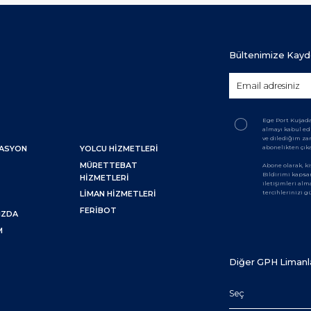
Bültenimize Kayd
Ege Port Kuşada
almayı kabul ed
ve dilediğim z
abonelikten çık
NASYON
YOLCU HIZMETLERI
MÜRETTEBAT
Abone olarak, ki
Bildirimi kaps
HIZMETLERI
iletişimleri alm
tercihlerinizi 
LIMAN HIZMETLERI
M
FERIBOT
IZDA
M
Diğer GPH Limanl
Seç