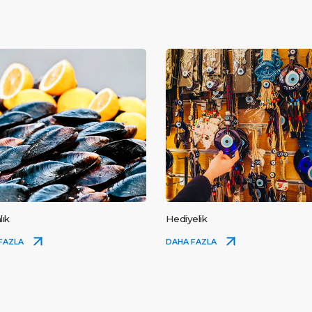
lık
Hediyelik
FAZLA
DAHA FAZLA