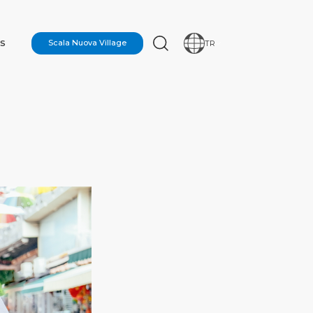
S
Scala Nuova Village
TR
ON