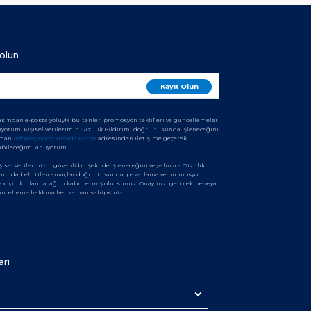
olun
sı'ndan e-posta yoluyla bültenler, promosyon teklifleri ve güncellemeler
iyorum. Kişisel verilerimin Gizlilik Bildirimi doğrultusunda işleneceğini
aman
info@egeportkusadasi.com
adresinden iletişime geçerek
abileceğimi anlıyorum.
şisel verilerinizin güvenli bir şekilde işleneceğini ve yalnızca Gizlilik
amında belirtilen amaçlar doğrultusunda, pazarlama ve promosyon
ak için kullanılacağını kabul etmiş olursunuz. Onayınızı geri çekme veya
güncelleme hakkına her zaman sahipsiniz.
arı