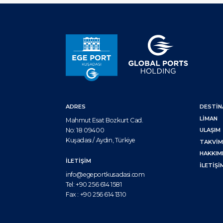
ADRES
DESTİ
LIMAN
Mahmut Esat Bozkurt Cad.
No: 18 09400
ULAŞIM
Kuşadası / Aydın, Türkiye
TAKVI
HAKKIM
İLETİŞİM
İLETIŞI
info@egeportkusadasi.com
Tel:
+90 256 614 1581
Fax :
+90 256 614 1310