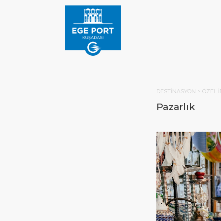
DESTİNASYON >
ÖZEL 
Pazarlık
ANA