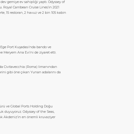
 dev gemiye ev sahipliği yaptı. Odyssey of
u. Royal Carribean Cruise Lines’in 2021
te, 15 restoran, 2 havuz ve 2 bin 105 kabin
a Ege Port Kuşadası’nda bando ve
ve Meryem Ana Evi’ni de ziyaret etti.
sında Civitavecchia (Roma) limanından
orini gibi öne çıkan Yunan adalarını da
dürü ve Global Ports Holding Doğu
uk duyuyoruz. Odyssey of the Seas,
mak Akdeniz’in en önemli kruvaziyer