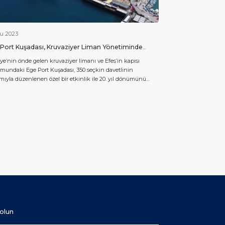
ğu 2023
Port Kuşadası, Kruvaziyer Liman Yönetiminde
i Yılın Mükemmellik ve Yenilik Yolculuğunu Kutladı
ye’nin önde gelen kruvaziyer limanı ve Efes’in kapısı
undaki Ege Port Kuşadası, 350 seçkin davetlinin
ımıyla düzenlenen özel bir etkinlik ile 20. yıl dönümünü
yarak önemli bir kilometre taşını geride bıraktı. Dünyanın
yük kruvaziyer limanı işletmecisi Global Ports Holding’in
iminde faaliyet gösteren Ege Port, grup içindeki amiral
 olarak öne çıkıyor. Geçtiğimiz yirmi yıl […]
olun