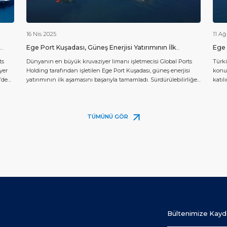
16 Nis 2025
11 A
Ege Port Kuşadası, Güneş Enerjisi Yatırımının İlk
Ege 
Aşamasını Tamamladı
Yirm
ts
Dünyanın en büyük kruvaziyer limanı işletmecisi Global Ports
Türki
yer
Holding tarafından işletilen Ege Port Kuşadası, güneş enerjisi
konum
’de
yatırımının ilk aşamasını başarıyla tamamladı. Sürdürülebilirliğe
katıl
 liman
ve karbon ayak izini azaltmaya olan bağlılığının bir parçası
kutla
er
olarak, Ege Port Kuşadası çatısına kurduğu güneş enerjisi
en bü
 1016
santrali ile yıllık yaklaşık 312.552 kWh elektrik üretecek. Bu
yönet
önemli adım, limanın tamamen yenilenebilir enerji kaynaklarına
liman
TÜMÜNÜ GÖR
[…]
Bültenimize Kayd