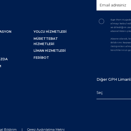
Ege Port Kuşada
almayı kabul ed
ve dilediğim z
abonelikten çık
NASYON
YOLCU HIZMETLERI
MÜRETTEBAT
Abone olarak, ki
Bildirimi kaps
HIZMETLERI
iletişimleri alm
tercihlerinizi 
LIMAN HIZMETLERI
M
FERIBOT
IZDA
M
Diğer GPH Limanl
Seç
sal Bildirim
Çerez Aydınlatma Metni