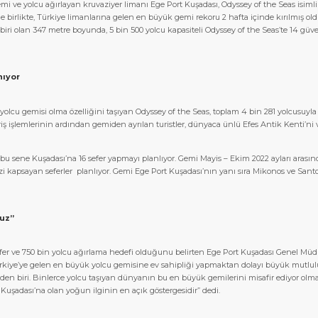
emi ve yolcu ağırlayan kruvaziyer limanı Ege Port Kuşadası, Odyssey of the Seas isimli
e birlikte, Türkiye limanlarına gelen en büyük gemi rekoru 2 hafta içinde kırılmış old
iri olan 347 metre boyunda, 5 bin 500 yolcu kapasiteli Odyssey of the Seas’te 14 güver
nıyor
lcu gemisi olma özelliğini taşıyan Odyssey of the Seas, toplam 4 bin 281 yolcusuyl
iriş işlemlerinin ardından gemiden ayrılan turistler, dünyaca ünlü Efes Antik Kenti’ni 
mi, bu sene Kuşadası’na 16 sefer yapmayı planlıyor. Gemi Mayis – Ekim 2022 ayları ara
zi kapsayan seferler planlıyor. Gemi Ege Port Kuşadası’nın yanı sıra Mikonos ve Sant
ruz”
efer ve 750 bin yolcu ağırlama hedefi olduğunu belirten Ege Port Kuşadası Genel Mü
rkiye’ye gelen en büyük yolcu gemisine ev sahipliği yapmaktan dolayı büyük mutlul
den biri. Binlerce yolcu taşıyan dünyanın bu en büyük gemilerini misafir ediyor ol
Kuşadası’na olan yoğun ilginin en açık göstergesidir” dedi.