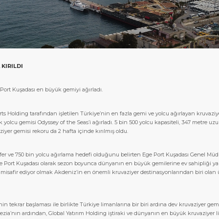
KIRILDI
e Port Kuşadası en büyük gemiyi ağırladı.
Ports Holding tarafından işletilen Türkiye’nin en fazla gemi ve yolcu ağırlayan kruvaz
yolcu gemisi Odyssey of the Seas’i ağırladı. 5 bin 500 yolcu kapasiteli, 347 metre uz
yer gemisi rekoru da 2 hafta içinde kırılmış oldu.
efer ve 750 bin yolcu ağırlama hedefi olduğunu belirten Ege Port Kuşadası Genel Mü
e Port Kuşadası olarak sezon boyunca dünyanın en büyük gemilerine ev sahipliği y
misafir ediyor olmak Akdeniz’in en önemli kruvaziyer destinasyonlarından biri olan
n tekrar başlaması ile birlikte Türkiye limanlarına bir biri ardına dev kruvaziyer gem
ezia’nın ardından, Global Yatırım Holding iştiraki ve dünyanın en büyük kruvaziyer l