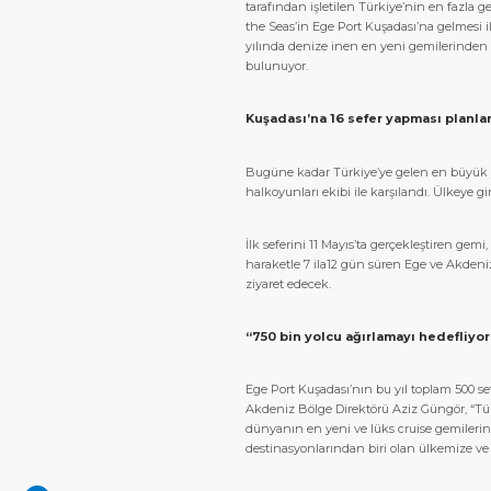
tarafından işletilen Türkiye’nin en fazla g
the Seas’in Ege Port Kuşadası’na gelmesi il
yılında denize inen en yeni gemilerinden b
bulunuyor.
Kuşadası’na 16 sefer yapması planla
Bugüne kadar Türkiye’ye gelen en büyük yo
halkoyunları ekibi ile karşılandı. Ülkeye g
İlk seferini 11 Mayıs’ta gerçekleştiren ge
haraketle 7 ila12 gün süren Ege ve Akdeni
ziyaret edecek.
“750 bin yolcu ağırlamayı hedefliyo
Ege Port Kuşadası’nın bu yıl toplam 500 s
Akdeniz Bölge Direktörü Aziz Güngör, “Tü
dünyanın en yeni ve lüks cruise gemilerin
destinasyonlarından biri olan ülkemize ve 