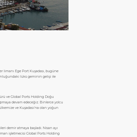
iyer limanı Ege Port Kuşadası, bugüne
unluğundaki lüks geminin gelişi ile
dürü ve Global Ports Holding Doğu
apmaya devam edeceğiz. Binlerce yolcu
 ülkemize ve Kuşadası’na olan yoğun
ileri demir atmaya başladı. Nisan ayı
iman işletmecisi Global Ports Holding