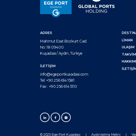
ADRES
DESTİ
LIMAN
Mahmut Esat Bozkurt Cad.
No: 18 09400
ULAŞIM
Kuşadası / Aydın, Türkiye
TAKVI
HAKKIM
İLETİŞİM
İLETIŞI
info@egeportkusadasi.com
Tel:
+90 256 614 1581
Fax :
+90 256 614 1310
© 2025 Ege Port Kuşadası
Aydınlatma Metni
Ya