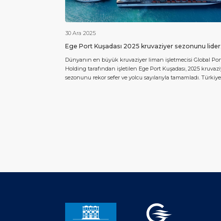
30 Ara 2025
Ege Port Kuşadası 2025 kruvaziyer sezonunu lider
olarak kapattı
Dünyanın en büyük kruvaziyer liman işletmecisi Global Por
Holding tarafından işletilen Ege Port Kuşadası, 2025 kruvazi
sezonunu rekor sefer ve yolcu sayılarıyla tamamladı. Türkiye
en fazla kruvaziyer gemi uğrağına ve yolcu trafiğine sahip
olan Ege Port Kuşadası, 29 Aralık 2025 itibarıyla 617 kruvaziy
seferi ve 995.303 kruvaziyer yolcuya ulaşırken; aynı dönemde
feribot seferi […]