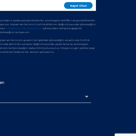
sı'ndan e-posta yoluyla bültenler, promosyon teklifleri ve güncellemeler
iyorum. Kişisel verilerimin Gizlilik Bildirimi doğrultusunda işleneceğini
aman
info@egeportkusadasi.com
adresinden iletişime geçerek
abileceğimi anlıyorum.
şisel verilerinizin güvenli bir şekilde işleneceğini ve yalnızca Gizlilik
amında belirtilen amaçlar doğrultusunda, pazarlama ve promosyon
ak için kullanılacağını kabul etmiş olursunuz. Onayınızı geri çekme veya
güncelleme hakkına her zaman sahipsiniz.
arı