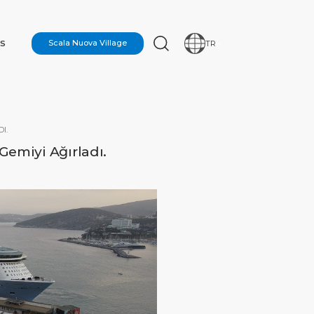
S
Scala Nuova Village
TR
I.
Gemiyi Ağırladı.
ON