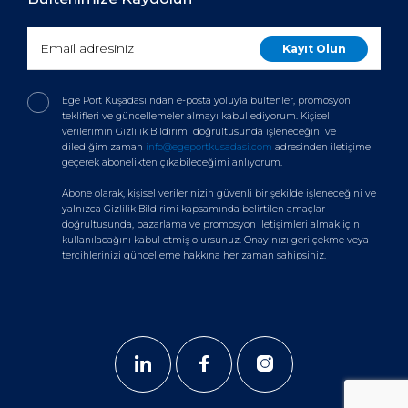
Ege Port Kuşadası'ndan e-posta yoluyla bültenler, promosyon
teklifleri ve güncellemeler almayı kabul ediyorum. Kişisel
verilerimin Gizlilik Bildirimi doğrultusunda işleneceğini ve
dilediğim zaman
info@egeportkusadasi.com
adresinden iletişime
geçerek abonelikten çıkabileceğimi anlıyorum.
Abone olarak, kişisel verilerinizin güvenli bir şekilde işleneceğini ve
yalnızca Gizlilik Bildirimi kapsamında belirtilen amaçlar
doğrultusunda, pazarlama ve promosyon iletişimleri almak için
kullanılacağını kabul etmiş olursunuz. Onayınızı geri çekme veya
tercihlerinizi güncelleme hakkına her zaman sahipsiniz.