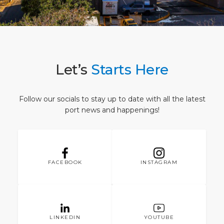
Günübirlik Rotalar
Lokasyon
Medya Merkezi
LİMAN
Özel İpuçları
Sağlık, Güvenlik ve Çevre
İletişim
HAKKIMIZDA
Alışveriş ve Yemek
Feribot
Let’s
Starts Here
DESTİNASYON
Follow our socials to stay up to date with all the latest
port news and happenings!
FACEBOOK
INSTAGRAM
LINKEDIN
YOUTUBE